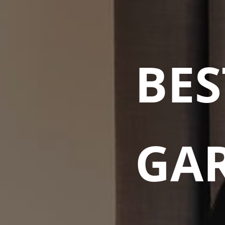
BES
GA